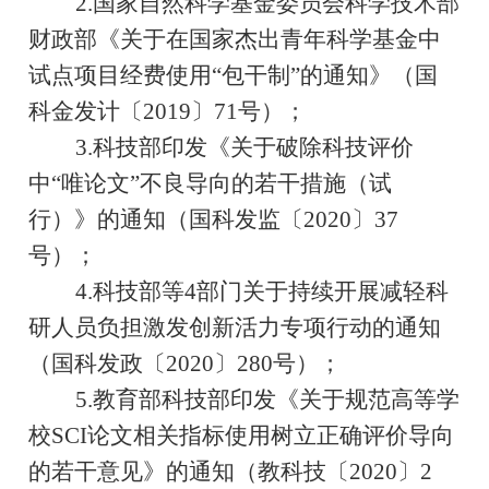
2.
国家自然科学基金委员会科学技术部
财政部《关于在国家杰出青年科学基金中
试点项目经费使用
“
包干制
”
的通知》（国
科金发计〔
2019
〕
71
号）；
3.
科技部印发《关于破除科技评价
中
“
唯论文
”
不良导向的若干措施（试
行）》的通知（国科发监〔
2020
〕
37
号）；
4.
科技部等
4
部门关于持续开展减轻科
研人员负担激发创新活力专项行动的通知
（国科发政〔
2020
〕
280
号）；
5.
教育部科技部印发《关于规范高等学
校
SCI
论文相关指标使用树立正确评价导向
的若干意见》的通知（教科技〔
2020
〕
2